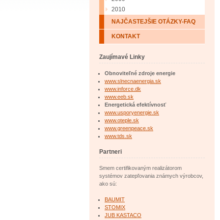
2010
NAJČASTEJŠIE OTÁZKY-FAQ
KONTAKT
Zaujímavé Linky
Obnoviteľné zdroje energie
www.slnecnaenergia.sk
www.inforce.dk
www.eeb.sk
Energetická efektívnosť
www.usporyenergie.sk
www.oteple.sk
www.greenpeace.sk
www.tds.sk
Partneri
Smem certifikovaným realizátorom
systémov zatepľovania známych výrobcov,
ako sú:
BAUMIT
STOMIX
JUB KASTACO