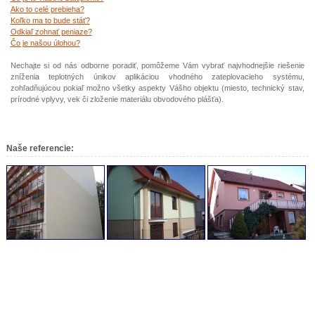
Ako to celé prebieha?
Koľko ma to bude stáť?
Odkiaľ zohnať peniaze?
Čo je našou úlohou?
Nechajte si od nás odborne poradiť, pomôžeme Vám vybrať najvhodnejšie riešenie
zníženia teplotných únikov aplikáciou vhodného zateplovacieho systému,
zohľadňujúcou pokiaľ možno všetky aspekty Vášho objektu (miesto, technický stav,
prírodné vplyvy, vek či zloženie materiálu obvodového plášťa).
Naše referencie: