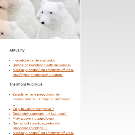
Aktuality
Inergetická certifikácia budov
Dotácie na kolektory a kotle na biomasu
“Činžiaky“ dostanú na zateplenie až 20 %
finančných prostriedkov zadarmo.
Thermont Publikuje
Zateplenie nie je prepychom, ale
nevyhnutnosťou ! Chyby pri zatepľovaní
...
Čo je to vlastne zateplenie ?
Dodatočné zateplenie - „k jadru veci“ !
Mýty a povery o zatepľovaní.
Návratnosť investície, alebo ako
financovať zateplenie ....
“Činžiaky“ dostanú na zateplenie až 20 %