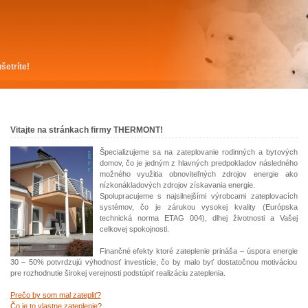
šetríte!
Vitajte na stránkach firmy THERMONT!
Špecializujeme sa na zateplovanie rodinných a bytových
domov, čo je jedným z hlavných predpokladov následného
možného využitia obnoviteľných zdrojov energie ako
nízkonákladových zdrojov získavania energie.
Spolupracujeme s najsilnejšími výrobcami zateplovacích
systémov, čo je zárukou vysokej kvality (Európska
technická norma ETAG 004), dlhej životnosti a Vašej
celkovej spokojnosti.
Finančné efekty ktoré zateplenie prináša – úspora energie
30 – 50% potvrdzujú výhodnosť investície, čo by malo byť dostatočnou motiváciou
pre rozhodnutie širokej verejnosti podstúpiť realizáciu zateplenia.
Prečo by som mal zatepliť?
Čo je to vlastne zateplenie?